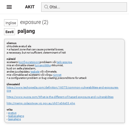
AKIT
exposure (2)
paljang
olemus
ohtudele avatud ala
=
a hazard zone that can cause potential losses,
a necessary, but not sufficient, determinant of risk
näiteid
süsteemi
konfiguratsiooni
probleem või
tarkvaraviga
,
mis ei võimalda otsest
turvapoliitika
rikkumist,
kuid on selle platsdarm,
andes juudepääsu
teabele
või võimetele,
mis võimaldavad süsteemi või võrgu
rünnet
=
a configuration problem or bug creating preconditions for attack
ülevaateid
https://www.techopedia.com/definition/16075/common-vulnerabilities-and-exposures-
cve
https://www.quora.com/What-is-the-different-of-hazard-exposure-and-vulnerabilities
http://memp.colacotway.vic.gov.au/ch01s04s03.php
vt ka
-
avatus
-
teabepaljang
-
teepaljang