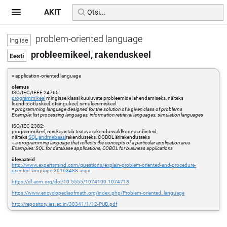
AKIT
problem-oriented language
probleemikeel, rakenduskeel
= application-oriented language
olemus
ISO/IEC/IEEE 24765:
programmikeel
mingisse klassi kuuluvate probleemide lahendamiseks, näiteks
loenditöötluskeel, otsingukeel, simuleerimiskeel
=
programming language designed for the solution of a given class of problems
Example: list processing languages, information retrieval languages, simulation languages
ISO/IEC 2382:
programmikeel, mis kajastab teatava rakendusvaldkonna mõisteid,
näiteks
SQL
andmebaasi
rakendusteks, COBOL ärirakendusteks
=
a programming language that reflects the concepts of a particular application area
Examples: SQL for database applications, COBOL for business applications
ülevaateid
http://www.expertsmind.com/questions/explain-problem-oriented-and-procedure-
oriented-language-30163488.aspx
https://dl.acm.org/doi/10.5555/1074100.1074718
https://www.encyclopediaofmath.org/index.php/Problem-oriented_language
http://repository.ias.ac.in/38341/1/12-PUB.pdf