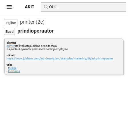
AKIT
printer (2c)
prindioperaator
olemus
printer
i(te)l väljastaja, alaline prinditöötaja
=
a printout operator, permanent printing employee
näiteid
https://www.jobhero.com/job-description/examples/marketing/digital-print-operator
vt ka
-
trükkal
-
trükifirma