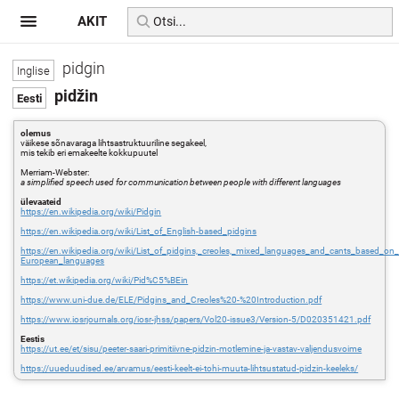
AKIT
pidgin
pidžin
olemus
väikese sõnavaraga lihtsastruktuuriline segakeel,
mis tekib eri emakeelte kokkupuutel
Merriam-Webster:
a simplified speech used for communication between people with different languages
ülevaateid
https://en.wikipedia.org/wiki/Pidgin
https://en.wikipedia.org/wiki/List_of_English-based_pidgins
https://en.wikipedia.org/wiki/List_of_pidgins,_creoles,_mixed_languages_and_cants_based_on
European_languages
https://et.wikipedia.org/wiki/Pid%C5%BEin
https://www.uni-due.de/ELE/Pidgins_and_Creoles%20-%20Introduction.pdf
https://www.iosrjournals.org/iosr-jhss/papers/Vol20-issue3/Version-5/D020351421.pdf
Eestis
https://ut.ee/et/sisu/peeter-saari-primitiivne-pidzin-motlemine-ja-vastav-valjendusvoime
https://uueduudised.ee/arvamus/eesti-keelt-ei-tohi-muuta-lihtsustatud-pidzin-keeleks/