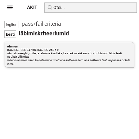
AKIT
pass/fail criteria
läbimiskriteeriumid
olemus
ISO/IEC/IEEE 24765, ISO/IEC 25051:
otsustusreeglid, millega tehakse kindlaks, kas tarkvaraüksus või -funktsioon läbis testi
edukalt või mitte
=
decision rules used to determine whether a software item or a software feature passes or fails
a test