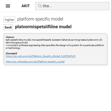
AKIT
platform specific model
platvormispetsiifiline mudel
olemus
tarkvaratehniline mudel, mis spetsifitseerib süsteemi lahenduse mingi teatud platvormi või
tehnoloogia puhuks
=
a model in software engineering that specifies the design of a system for a particular platform
or technology.
ülevaateid
https://cio-wiki.org/wiki/Platform_Specific_Model_%28PSM%29
https://en.wikipedia.org/wiki/Platform-specific_model