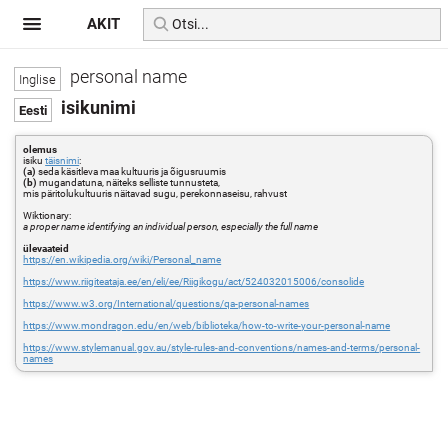
AKIT
personal name
isikunimi
olemus
isiku
täisnimi
:
(a)
seda käsitleva maa kultuuris ja õigusruumis
(b)
mugandatuna, näiteks selliste tunnusteta,
mis päritolukultuuris näitavad sugu, perekonnaseisu, rahvust
Wiktionary:
a proper name identifying an individual person, especially the full name
ülevaateid
https://en.wikipedia.org/wiki/Personal_name
https://www.riigiteataja.ee/en/eli/ee/Riigikogu/act/524032015006/consolide
https://www.w3.org/International/questions/qa-personal-names
https://www.mondragon.edu/en/web/biblioteka/how-to-write-your-personal-name
https://www.stylemanual.gov.au/style-rules-and-conventions/names-and-terms/personal-
names