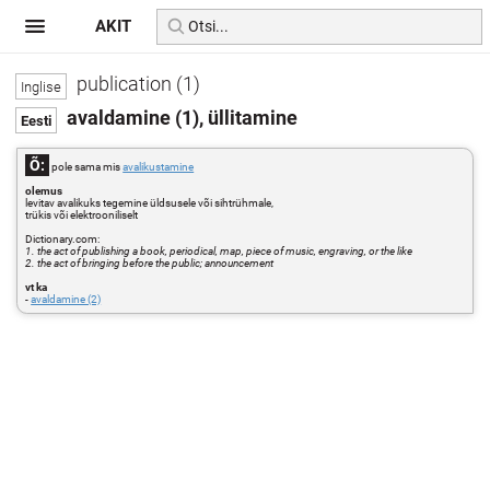
AKIT
publication (1)
avaldamine (1), üllitamine
Õ:
pole sama mis
avalikustamine
olemus
levitav avalikuks tegemine üldsusele või sihtrühmale,
trükis või elektrooniliselt
Dictionary.com:
1. the act of publishing a book, periodical, map, piece of music, engraving, or the like
2. the act of bringing before the public; announcement
vt ka
-
avaldamine (2)