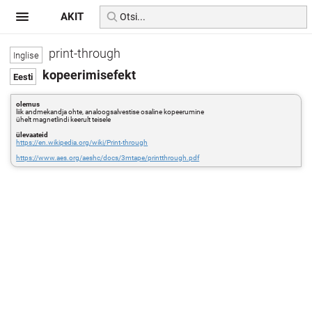
AKIT
print-through
kopeerimisefekt
olemus
liik andmekandja ohte, analoogsalvestise osaline kopeerumine
ühelt magnetlindi keerult teisele
ülevaateid
https://en.wikipedia.org/wiki/Print-through
https://www.aes.org/aeshc/docs/3mtape/printthrough.pdf