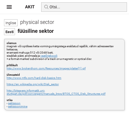
AKIT
physical sector
füüsiline sektor
olemus
magnet- või optilises ketta vormingumärgistega eraldatud rajalõik, vähim adresseeritav
kettaosa,
enamasti mahuga 512 või 2048 baiti,
sisaldab päist, andmeala ja
veatõrjekoodi
=
a format-marked subdivision of a track on a magnetic or optical disc
piltlikult
http://www.brokenthorn.com/Resources/images/platter[1].gif
ülevaateid
http://www.ntfs.com/hard-disk-basics.htm
https://en.wikipedia.org/wiki/Disk_sector
http://bitsavers.informatik.uni-
stuttgart.de/pdf/convergent/manuals_btos/BTOS_CTOS_Disk_Structures.pdf
vt ka
-
sektsioon
-
sektsioonimine