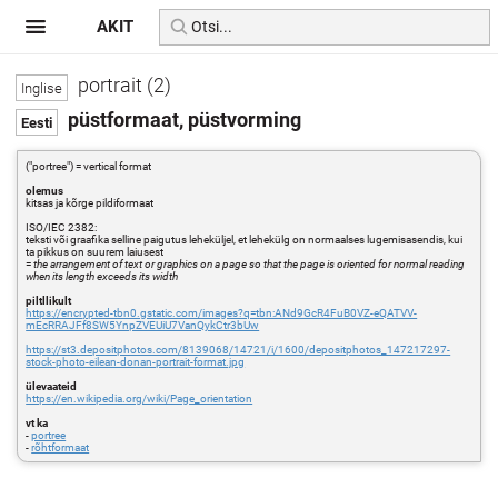
AKIT
portrait (2)
püstformaat, püstvorming
("portree") = vertical format
olemus
kitsas ja kõrge pildiformaat
ISO/IEC 2382:
teksti või graafika selline paigutus leheküljel, et lehekülg on normaalses lugemisasendis, kui
ta pikkus on suurem laiusest
=
the arrangement of text or graphics on a page so that the page is oriented for normal reading
when its length exceeds its width
piltllikult
https://encrypted-tbn0.gstatic.com/images?q=tbn:ANd9GcR4FuB0VZ-eQATVV-
mEcRRAJFf8SW5YnpZVEUiU7VanQykCtr3bUw
https://st3.depositphotos.com/8139068/14721/i/1600/depositphotos_147217297-
stock-photo-eilean-donan-portrait-format.jpg
ülevaateid
https://en.wikipedia.org/wiki/Page_orientation
vt ka
-
portree
-
rõhtformaat