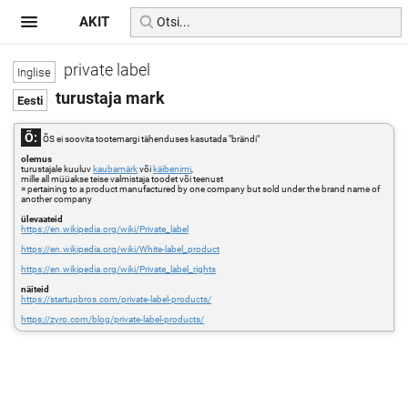
AKIT
private label
turustaja mark
Õ:
ÕS ei soovita tootemargi tähenduses kasutada "brändi"
olemus
turustajale kuuluv
kaubamärk
või
käibenimi
,
mille all müüakse teise valmistaja toodet või teenust
= pertaining to a product manufactured by one company but sold under the brand name of
another company
ülevaateid
https://en.wikipedia.org/wiki/Private_label
https://en.wikipedia.org/wiki/White-label_product
https://en.wikipedia.org/wiki/Private_label_rights
näiteid
https://startupbros.com/private-label-products/
https://zyro.com/blog/private-label-products/