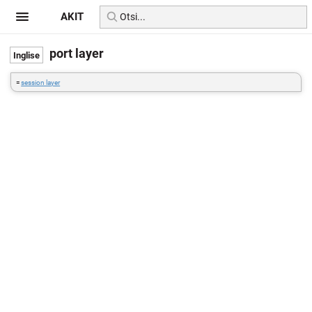
AKIT
port layer
=
session layer