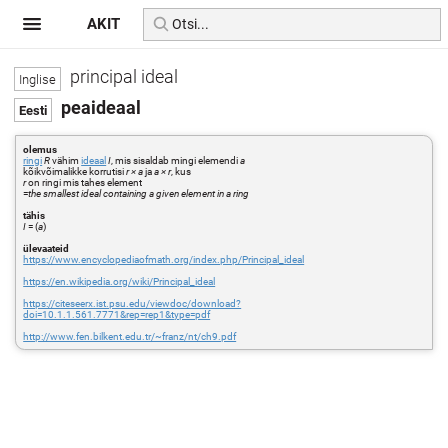
AKIT
principal ideal
peaideaal
olemus
ringi
R
vähim
ideaal
I
, mis sisaldab mingi elemendi
a
kõikvõimalikke korrutisi
r × a
ja
a × r
, kus
r
on ringi mis tahes element
=
the smallest ideal containing a given element in a ring
tähis
I
= (
a
)
ülevaateid
https://www.encyclopediaofmath.org/index.php/Principal_ideal
https://en.wikipedia.org/wiki/Principal_ideal
https://citeseerx.ist.psu.edu/viewdoc/download?
doi=10.1.1.561.7771&rep=rep1&type=pdf
http://www.fen.bilkent.edu.tr/~franz/nt/ch9.pdf