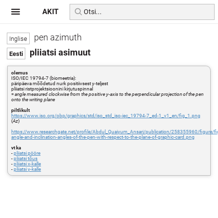
AKIT
pen azimuth
pliiatsi asimuut
olemus
ISO/IEC 19794-7 (biomeetria):
päripäeva mõõdetud nurk positiivsest y-teljest
pliiatsi ristprojektsioonini kirjutuspinnal
=
angle measured clockwise from the positive y-axis to the perpendicular projection of the pen
onto the writing plane
piltlikult
https://www.iso.org/obp/graphics/std/iso_std_iso-iec_19794-7_ed-1_v1_en/fig_1.png
(
Az
)
https://www.researchgate.net/profile/Abdul_Quaiyum_Ansari/publication/258355960/fig
angle-and-inclination-angles-of-the-pen-with-respect-to-the-plane-of-graphic-card.png
vt ka
-
pliiatsi pööre
-
pliiatsi tõus
-
pliiatsi x-kalle
-
pliiatsi y-kalle