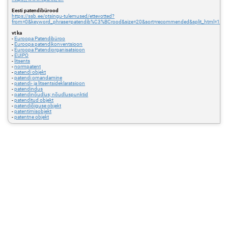
Eesti patendibürood
https://ssb.ee/otsingu-tulemused/ettevotted?
from=0&keyword_phrase=patendib%C3%BCrood&size=20&sort=recommended&split_html=1
vt ka
-
Euroopa Patendibüroo
-
Euroopa patendikonventsioon
-
Euroopa Patendiorganisatsioon
-
EUIPO
-
litsents
-
normpatent
-
patendi objekt
-
patendi omandamine
-
patendi- ja litsentsideklaratsioon
-
patendindus
-
patendinõudlus; nõudluspunktid
-
patenditud objekt
-
patendiõiguse objekt
-
patentimisobjekt
-
patentne objekt