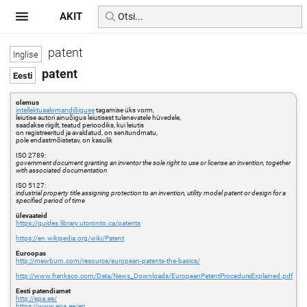
AKIT
patent
patent
olemus
intellektuaalomandiõiguse
tagamise üks vorm,
leiutise autori ainuõigus leiutisest tulenevatele hüvedele,
saadakse riigilt, teatud perioodiks, kui leiutis
on registreeritud ja avaldatud, on senitundmatu,
pole endastmõistetav, on kasulik
ISO 2789:
government document granting an inventor the sole right to use or license an invention, together
with associated documentation
ISO 5127:
industrial property title assigning protection to an invention, utility model patent or design for a
specified period of time
ülevaateid
https://guides.library.utoronto.ca/patents
https://en.wikipedia.org/wiki/Patent
Euroopas
http://mewburn.com/resource/european-patents-the-basics/
http://www.franksco.com/Data/News_Downloads/EuropeanPatentProcedureExplained.pdf
Eesti patendiamet
http://epa.ee/
https://www.epa.ee/en