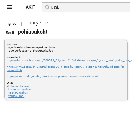
AKIT
primary site
põhiasukoht
olemus
organisatsiooni esmane paiknemiskoht
=
primary location of the organisation
ülevaateid
https://docs.oracle.com/cd/E89529_01/doc.124/wireless/concepts/c_cmp_configuring_p
https://www.sccm.ie/13-install-sccm-2016-step-by-step/37-design-a-hierarchy-of-sites-for-
sccm-2016
https://www.paddymaddy.com/cas-vs-primary-vs-secondary-site-scc/
vt ka
-
külmvarukeskus
-
kuumvarukeskus
-
soevarukeskus
-
varuasukoht