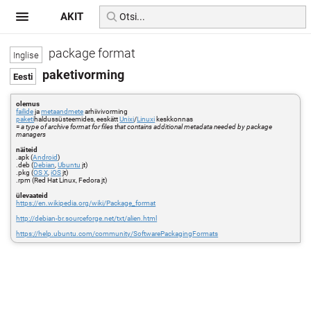
AKIT
package format
paketivorming
olemus
failide
ja
metaandmete
arhiivivorming
paketi
haldussüsteemides, eeskätt
Unixi
/
Linuxi
keskkonnas
=
a type of archive format for files that contains additional metadata needed by package
managers
näiteid
.apk (
Android
)
.deb (
Debian
,
Ubuntu
jt)
.pkg (
OS X
,
iOS
jt)
.rpm (Red Hat Linux, Fedora jt)
ülevaateid
https://en.wikipedia.org/wiki/Package_format
http://debian-br.sourceforge.net/txt/alien.html
https://help.ubuntu.com/community/SoftwarePackagingFormats