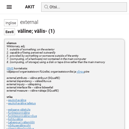
AKIT
external
väline; välis- (1)
olemus
Wiktionary, adj:
1. outside of something; on the exterior
2. capable of being perceived outwardly
3. provided by something or someone outside of the entity
7. (computing, of a hardware) not contained in the main computer
8. (computing, of storage) using a disk or tape drive rather than the main memory
ISMS
kontekstis:
väljaspool organisatsiooni füüsilisi, organisatsioonilisi ja
võrgu
piire
external attribute
-- väline atribuut (SQuaRE)
external dependency
-- välissõltuvus
external inquiry
-- välispäring
external interface file
-- väline liidesefail
external measure
-- väline näitaja (SQuaRE)
vt ka
-
asukohaväline
-
asukohaväline talletus
-
esikaane väliskülg
-
funktsiooniväline
-
funktsiooniväline nõue
-
kohtuväline
-
Lebesgue'i välismõõt
-
nõrkuseväline oht
-
plaaniväline hooldus