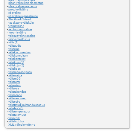
-
plaaniväline käideldamatus
-
plaaniväline saadavus
-
protokolliväline
-
ribaväline
-
ribaväline signaalimine
-
SI-välised ühikud
-
tagakaane väliskülg
-
teemaväline
-
territooriumiväline
-
tootmisväline
-
valitsusväline osaleja
-
väline meeldivus
-
välis (2)
-
välisaudit
-
välisilme
-
välisklammerdus
-
väliskonsultant
-
väliskontekst
-
väliskuju (1)
-
väliskuju (2)
-
välisliides
-
välismaalase pass
-
välismaine
-
välismõõt
-
välisnimi
-
välisolem
-
välisosa
-
välisrakendus
-
välisseade
-
välisseadmed
-
välisseire
-
välistatud kolmanda seadus
-
välistav VÕI
-
välistemperatuur
-
välistulemüür
-
välisvõrk
-
välisõmblus
-
XML välisolemrünne