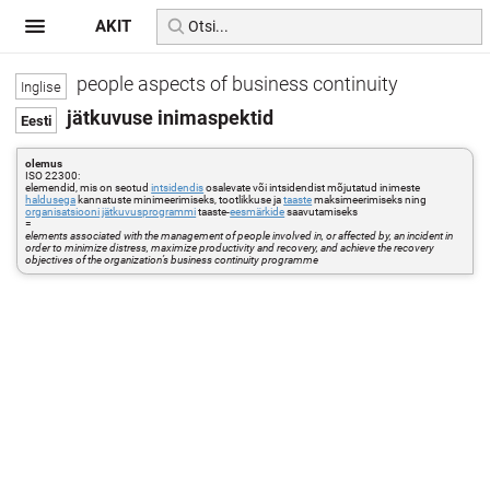
AKIT
people aspects of business continuity
jätkuvuse inimaspektid
olemus
ISO 22300:
elemendid, mis on seotud
intsidendis
osalevate või intsidendist mõjutatud inimeste
haldusega
kannatuste minimeerimiseks, tootlikkuse ja
taaste
maksimeerimiseks ning
organisatsiooni
jätkuvusprogrammi
taaste-
eesmärkide
saavutamiseks
=
elements associated with the management of people involved in, or affected by, an incident in
order to minimize distress, maximize productivity and recovery, and achieve the recovery
objectives of the organization’s business continuity programme