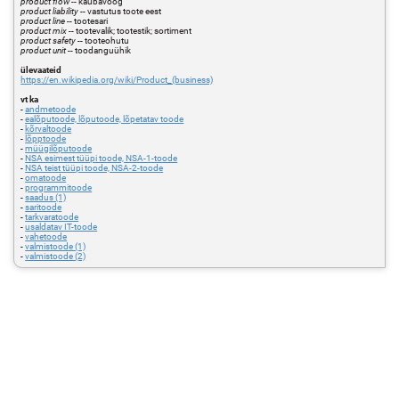
product flow
-- kaubavoog
product liability
-- vastutus toote eest
product line
-- tootesari
product mix
-- tootevalik; tootestik; sortiment
product safety
-- tooteohutu
product unit
-- toodanguühik
ülevaateid
https://en.wikipedia.org/wiki/Product_(business)
vt ka
-
andmetoode
-
ealõputoode, lõputoode, lõpetatav toode
-
kõrvaltoode
-
lõpptoode
-
müügilõputoode
-
NSA esimest tüüpi toode, NSA-1-toode
-
NSA teist tüüpi toode, NSA-2-toode
-
omatoode
-
programmitoode
-
saadus (1)
-
saritoode
-
tarkvaratoode
-
usaldatav IT-toode
-
vahetoode
-
valmistoode (1)
-
valmistoode (2)