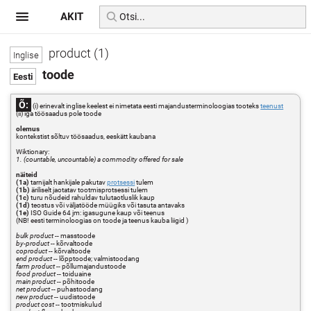
AKIT
product (1)
toode
Õ:
(i) erinevalt inglise keelest ei nimetata eesti majandusterminoloogias tooteks
teenust
(ii) iga töösaadus pole toode
olemus
kontekstist sõltuv töösaadus, eeskätt kaubana
Wiktionary:
1. (countable, uncountable) a commodity offered for sale
näiteid
(1a)
tarnijalt hankijale pakutav
protsessi
tulem
(1b)
äriliselt jaotatav tootmisprotsessi tulem
(1c)
turu nõudeid rahuldav tulutaotluslik kaup
(1d)
teostus või väljatööde müügiks või tasuta antavaks
(1e)
ISO Guide 64 jm: igasugune kaup või teenus
(NB! eesti terminoloogias on toode ja teenus kauba liigid )
bulk product
-- masstoode
by-product
-- kõrvaltoode
coproduct
-- kõrvaltoode
end product
-- lõpptoode; valmistoodang
farm product
-- põllumajandustoode
food product
-- toiduaine
main product
-- põhitoode
net product
-- puhastoodang
new product
-- uudistoode
product cost
-- tootmiskulud