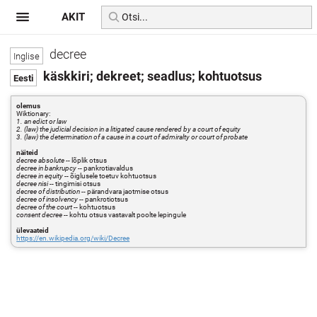
AKIT
decree
käskkiri; dekreet; seadlus; kohtuotsus
olemus
Wiktionary:
1. an edict or law
2. (law) the judicial decision in a litigated cause rendered by a court of equity
3. (law) the determination of a cause in a court of admiralty or court of probate
näiteid
decree absolute
-- lõplik otsus
decree in bankrupcy
-- pankrotiavaldus
decree in equity
-- õiglusele toetuv kohtuotsus
decree nisi
-- tingimisi otsus
decree of distribution
-- pärandvara jaotmise otsus
decree of insolvency
-- pankrotiotsus
decree of the court
-- kohtuotsus
consent decree
-- kohtu otsus vastavalt poolte lepingule
ülevaateid
https://en.wikipedia.org/wiki/Decree