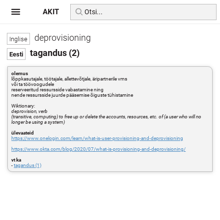
AKIT
deprovisioning
tagandus (2)
olemus
lõppkasutajale, töötajale, allettevõtjale, äripartnerile vms
või ta töövoogudele
reserveeritud ressursside vabastamine ning
nende ressursside juurde pääsemise õiguste tühistamine
Wiktionary:
deprovision, verb
(transitive, computing) to free up or delete the accounts, resources, etc. of (a user who will no
longer be using a system)
ülevaateid
https://www.onelogin.com/learn/what-is-user-provisioning-and-deprovisioning
https://www.okta.com/blog/2020/07/what-is-provisioning-and-deprovisioning/
vt ka
-
tagandus (1)