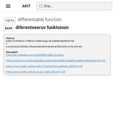
AKIT
differentiable function
diferentseeruv funktsioon
olemus
pidev funktsioon, millel on tuletis kogu ta määramispiirkonnas
=
a continuous function whose derivative exists at all points on its domain
ülevaateid
https://en.wikipedia.org/wiki/Differentiable_function
https://ncert.nic.in/pdf/publication/exemplarproblem/classXII/mathematics/leep205.pdf
https://www.math.ucdavis.edu/~hunter/intro_analysis_pdf/ch8.pdf
https://www.math.waikato.ac.nz/~kab/252/ch7.pdf