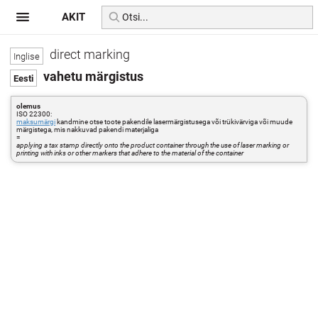
AKIT
direct marking
vahetu märgistus
olemus
ISO 22300:
maksumärgi
kandmine otse toote pakendile lasermärgistusega või trükivärviga või muude
märgistega, mis nakkuvad pakendi materjaliga
=
applying a tax stamp directly onto the product container through the use of laser marking or
printing with inks or other markers that adhere to the material of the container