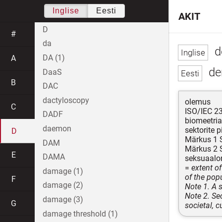
Inglise
Eesti
AKIT
D
#
da
d
DA (1)
A
de
DaaS
B
DAC
dactyloscopy
olemus
C
ISO/IEC 2
DADF
biomeetria
daemon
sektorite p
D
Märkus 1 S
DAM
Märkus 2 Se
E
DAMA
seksuaalori
=
extent o
damage (1)
of the pop
F
damage (2)
Note 1. A s
Note 2. Sec
damage (3)
G
societal, c
damage threshold (1)