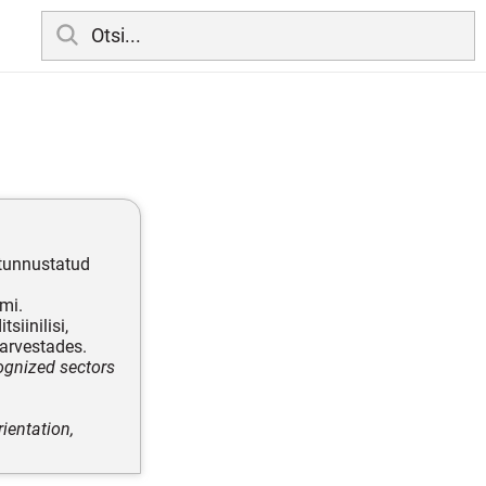
 tunnustatud
mi.
siinilisi,
 arvestades.
cognized sectors
rientation,