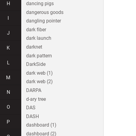
H
dancing pigs
dangerous goods
I
dangling pointer
dark fiber
J
dark launch
darknet
K
dark pattern
L
DarkSide
dark web (1)
M
dark web (2)
DARPA
N
d-ary tree
O
DAS
DASH
P
dashboard (1)
dashboard (2)