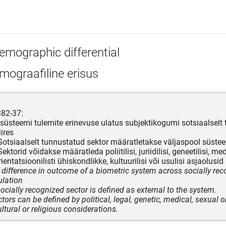
emographic differential
mograafiline erisus
382-37:
süsteemi tulemite erinevuse ulatus subjektikogumi sotsiaalselt
iires
otsiaalselt tunnustatud sektor määratletakse väljaspool süstee
ktorid võidakse määratleda poliitilisi, juriidilisi, geneetilisi, medit
entatsioonilisti ühiskondlikke, kultuurilisi või usulisi asjaolusid
f difference in outcome of a biometric system across socially re
ulation
ocially recognized sector is defined as external to the system.
tors can be defined by political, legal, genetic, medical, sexual o
ultural or religious considerations.