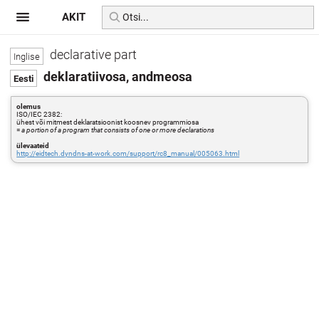
AKIT
declarative part
deklaratiivosa, andmeosa
olemus
ISO/IEC 2382:
ühest või mitmest deklaratsioonist koosnev programmiosa
=
a portion of a program that consists of one or more declarations
ülevaateid
http://eidtech.dyndns-at-work.com/support/rc8_manual/005063.html