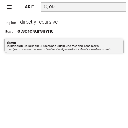
AKIT
directly recursive
otserekursiivne
olemus
rekursiooni tüüp, mille puhul funktsioon kutsub end otse oma koodiplokis
=
the type of recursion in which a function directly calls itself within its own block of code