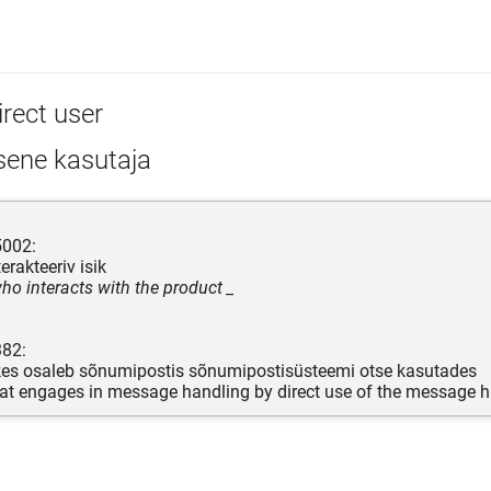
irect user
sene kasutaja
5002:
erakteeriv isik
ho interacts with the product _
382:
kes osaleb sõnumipostis sõnumipostisüsteemi otse kasutades
hat engages in message handling by direct use of the message 