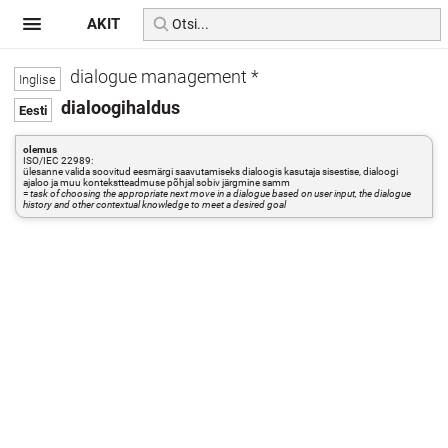
AKIT
dialogue management *
dialoogihaldus
olemus
ISO/IEC 22989:
ülesanne valida soovitud eesmärgi saavutamiseks dialoogis kasutaja sisestise, dialoogi
ajaloo ja muu kontekstteadmuse põhjal sobiv järgmine samm
=
task of choosing the appropriate next move in a dialogue based on user input, the dialogue
history and other contextual knowledge to meet a desired goal