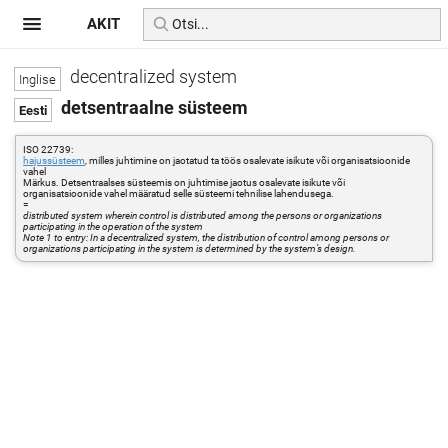
AKIT
decentralized system
detsentraalne süsteem
ISO 22739:
hajussüsteem
, milles juhtimine on jaotatud ta töös osalevate isikute või organisatsioonide
vahel
Märkus. Detsentraalses süsteemis on juhtimise jaotus osalevate isikute või
organisatsioonide vahel määratud selle süsteemi tehnilise lahendusega.
=
distributed system wherein control is distributed among the persons or organizations
participating in the operation of the system
Note 1 to entry: In a decentralized system, the distribution of control among persons or
organizations participating in the system is determined by the system’s design.