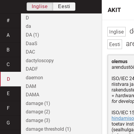
Inglise
Eesti
AKIT
D
#
da
d
DA (1)
A
ar
DaaS
B
DAC
dactyloscopy
olemus
C
arendustö
DADF
daemon
ISO/IEC 2
D
riistvara j
DAM
rakendust
E
DAMA
=
hardware
for develo
damage (1)
F
damage (2)
ISO/IEC 1
hindamiso
damage (3)
G
toetav ins
damage threshold (1)
(sealhulga