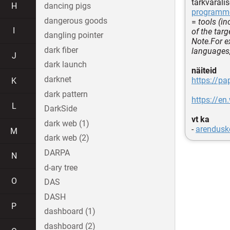
tarkvarali
H
dancing pigs
programme
dangerous goods
=
tools (i
I
of the targ
dangling pointer
Note.For e
dark fiber
languages,
J
dark launch
näiteid
darknet
https://p
K
dark pattern
https://en
L
DarkSide
vt ka
dark web (1)
-
arendusk
M
dark web (2)
DARPA
N
d-ary tree
O
DAS
DASH
P
dashboard (1)
dashboard (2)