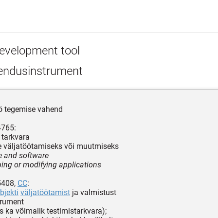
evelopment tool
endusinstrument
ö tegemise vahend
4765:
a tarkvara
e väljatöötamiseks või muutmiseks
 and software
ping or modifying applications
5408,
CC
:
bjekti
väljatöötamist
ja valmistust
trument
s ka võimalik testimistarkvara);