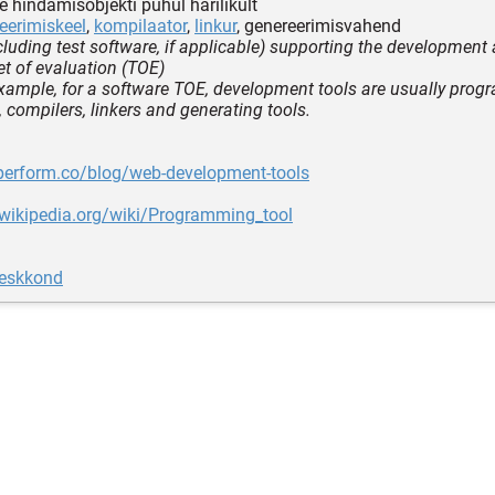
se hindamisobjekti puhul harilikult
erimiskeel
,
kompilaator
,
linkur
, genereerimisvahend
ncluding test software, if applicable) supporting the development
et of evaluation (TOE)
xample, for a software TOE, development tools are usually pro
 compilers, linkers and generating tools.
aperform.co/blog/web-development-tools
.wikipedia.org/wiki/Programming_tool
eskkond