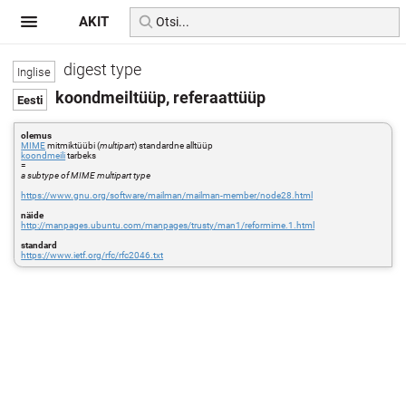
AKIT
digest type
koondmeiltüüp, referaattüüp
olemus
MIME
mitmiktüübi (
multipart
) standardne alltüüp
koondmeili
tarbeks
=
a subtype of MIME multipart type
https://www.gnu.org/software/mailman/mailman-member/node28.html
näide
http://manpages.ubuntu.com/manpages/trusty/man1/reformime.1.html
standard
https://www.ietf.org/rfc/rfc2046.txt