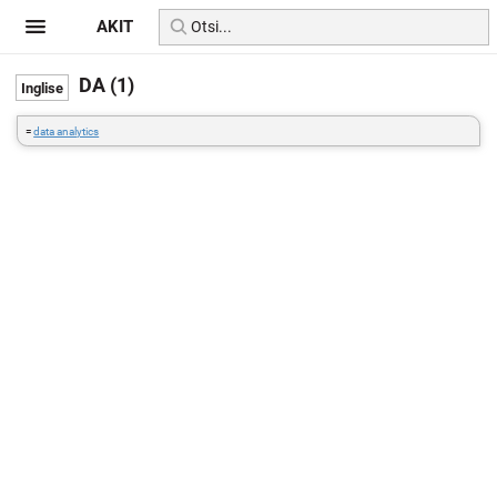
AKIT
DA (1)
=
data analytics