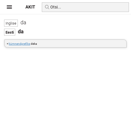
AKIT
da
da
=
kümnendprefiks
deka