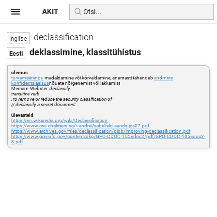
AKIT
declassification
deklassimine, klassitühistus
olemus
turvamäärangu
madaldamine või kõrvaldamine, enamasti tähendab
andmete
konfidentsiaalsus
nõuete nõrgenemist või lakkamist
Merriam-Webster:
declassify
transitive verb
: to remove or reduce the security classification of
// declassify a secret document
ülevaateid
https://en.wikipedia.org/wiki/Declassification
https://www.cse.chalmers.se/~andrei/sabelfeld-sands-jcs07.pdf
https://www.archives.gov/files/declassification/pidb/improving-declassification.pdf
https://www.govinfo.gov/content/pkg/GPO-CDOC-105sdoc2/pdf/GPO-CDOC-105sdoc2-
8.pdf