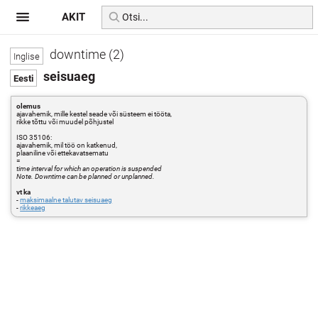
AKIT
downtime (2)
seisuaeg
olemus
ajavahemik, mille kestel seade või süsteem ei tööta,
rikke tõttu või muudel põhjustel
ISO 35106:
ajavahemik, mil töö on katkenud,
plaaniline või ettekavatsematu
=
time interval for which an operation is suspended
Note. Downtime can be planned or unplanned.
vt ka
-
maksimaalne talutav seisuaeg
-
rikkeaeg