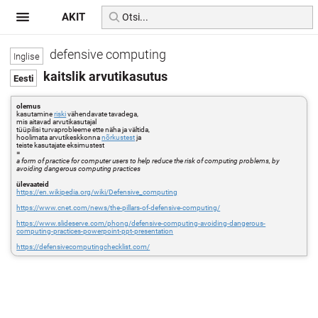
AKIT
defensive computing
kaitslik arvutikasutus
olemus
kasutamine
riski
vähendavate tavadega,
mis aitavad arvutikasutajal
tüüpilisi turvaprobleeme ette näha ja vältida,
hoolimata arvutikeskkonna
nõrkustest
ja
teiste kasutajate eksimustest
=
a form of practice for computer users to help reduce the risk of computing problems, by
avoiding dangerous computing practices
ülevaateid
https://en.wikipedia.org/wiki/Defensive_computing
https://www.cnet.com/news/the-pillars-of-defensive-computing/
https://www.slideserve.com/phong/defensive-computing-avoiding-dangerous-
computing-practices-powerpoint-ppt-presentation
https://defensivecomputingchecklist.com/