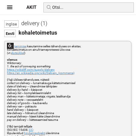
AKIT
delivery (1)
kohaletoimetus
Õ:
tarnimise
kasutamine selles tähenduses on eksitav,
kohaletoimetus on ainult tarneprotsessi üks osa
(vt
elutsükkel
)
olemus
Wiktionary:
1. the act of conveying something
https://wikidiff.com/supply/delivery
https://en.wikipedia.org/wiki/Delivery_(commerce)
(1a)
üldises tähenduses, näiteid:
collect on delivery
-- lunamaksuga kättetoimetamisel
date of delivery
-- üleandmise tähtpäev
delivery by hand
-- käsipost
delivery list
-- komplekteerimisleht
delivery man
-- kättetoimetaja; virgats; laialikandja
delivery note
-- veosaateleht
delivery of goods
-- kaubavedu
delivery van
-- pakiauto
hand delivery
-- käsipost
late delivery
-- hilinenud üleandmine
manual delivery
-- käest kätte üleandmine
pay on delivery
-- kättesaamisel tasuma
(1b)
tarnijalt tellijale
ISO/IEC 15408,
CC
:
lõpuleviidud
hindamisobjekti
üleviimine