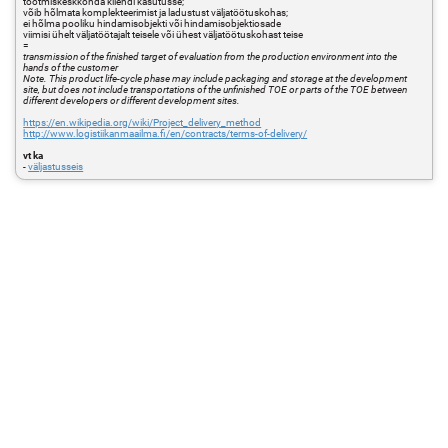
tootmiskeskkonda kliendi käsutusse;
võib hõlmata komplekteerimist ja ladustust väljatöötuskohas;
ei hõlma pooliku hindamisobjekti või hindamisobjektiosade
viimisi ühelt väljatöötajalt teisele või ühest väljatöötuskohast teise
=
transmission of the finished target of evaluation from the production environment into the
hands of the customer
Note. This product life-cycle phase may include packaging and storage at the development
site, but does not include transportations of the unfinished TOE or parts of the TOE between
different developers or different development sites.
https://en.wikipedia.org/wiki/Project_delivery_method
http://www.logistiikanmaailma.fi/en/contracts/terms-of-delivery/
vt ka
-
väljastusseis