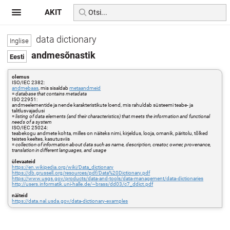
AKIT
data dictionary
andmesõnastik
olemus
ISO/IEC 2382:
andmebaas
, mis sisaldab
metaandmeid
=
database that contains metadata
ISO 22951:
andmeelementide ja nende karakteristikute loend, mis rahuldab süsteemi teabe- ja
talitlusvajadusi
=
listing of data elements (and their characteristics) that meets the information and functional
needs of a system
ISO/IEC 25024:
teabekogu andmete kohta, milles on näiteks nimi, kirjeldus, looja, omanik, päritolu, tõlked
teistes keeltes, kasutusviis
=
collection of information about data such as name, description, creator, owner, provenance,
translation in different languages, and usage
ülevaateid
https://en.wikipedia.org/wiki/Data_dictionary
https://db.grussell.org/resources/pdf/Data%20Dictionary.pdf
https://www.usgs.gov/products/data-and-tools/data-management/data-dictionaries
http://users.informatik.uni-halle.de/~brass/dd03/c7_ddict.pdf
näiteid
https://data.nal.usda.gov/data-dictionary-examples