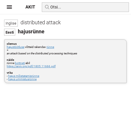
AKIT
distributed attack
hajusrünne
olemus
hajustöötluse
võtteid rakendav
rünne
=
an attack based on the distributed processing techniques
näide
rünne
bottneti
abil
https://arxiv.org/pdf/1805.11666.pdf
vt ka
-
hajus mõistatamisrünne
-
hajus ummistusrünne