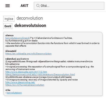
AKIT
deconvolution
dekonvolutsioon
olemus
konvolutsioonivõrrandi
f *g
=
h
lahendamine funktsiooni
f
suhtes,
kui funktsioonid
g
ja
h
on teada
=
the resolution of a convolution function into the functions from which it was formed in order to
separate their effects
ülevaateid
https://en.wikipedia.org/wiki/Deconvolution
rakendusi
applications
(i) signaalitöötluses: lihtsignaali väljaeraldamine liitsignaalist, näiteks instrumendimüra
kõrvaldamine
=
in signal processing: the separation of a simple signal from a composite signal, e.g. the
removing of instrument noise
http://www.dspguide.com/ch17/2.htm
https://terpconnect.umd.edu/~toh/spectrum/Deconvolution.html
(ii) pilditöötluses: ebateravuse ja müraga moonutatud pildi taaste
=
in image processing: recovery of image distorted by opacity and noise
http://www.deconvolve.net/
https://svi.nl/HuygensDeconvolution
vt ka
-
konvolutsioon