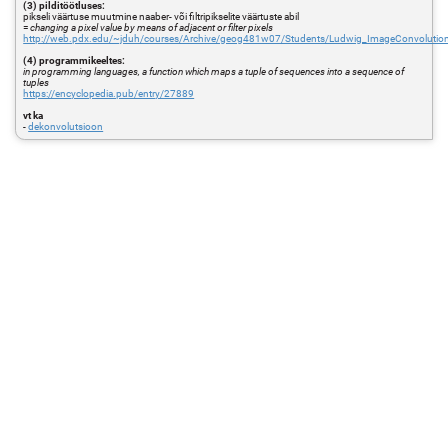
(3) pilditöötluses:
+
pikseli väärtuse muutmine naaber- või filtripikselite väärtuste abil
a_{k-
=
changing a pixel value by means of adjacent or filter pixels
1}
http://web.pdx.edu/~jduh/courses/Archive/geog481w07/Students/Ludwig_ImageConvolution
b_1 +
a_k
(4) programmikeeltes:
in programming languages, a function which maps a tuple of sequences into a sequence of
b_0
tuples
https://encyclopedia.pub/entry/27889
vt ka
-
dekonvolutsioon