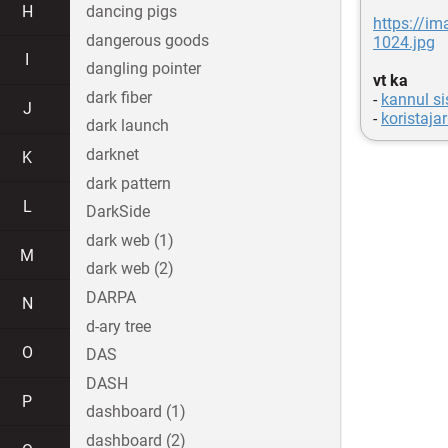
H
dancing pigs
https://im
dangerous goods
1024.jpg
I
dangling pointer
vt ka
dark fiber
-
kannul s
J
-
koristaja
dark launch
darknet
K
dark pattern
L
DarkSide
dark web (1)
M
dark web (2)
DARPA
N
d-ary tree
O
DAS
DASH
P
dashboard (1)
dashboard (2)