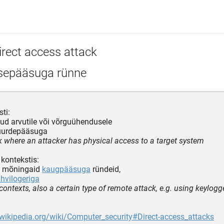
irect access attack
sepääsuga rünne
ti:
ud arvutile või võrguühendusele
juurdepääsuga
k where an attacker has physical access to a target system
kontekstis:
a mõningaid
kaugpääsuga
ründeid,
ahvilogeriga
ontexts, also a certain type of remote attack, e.g. using keylogg
.wikipedia.org/wiki/Computer_security#Direct-access_attacks