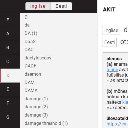
Inglise
Eesti
AKIT
D
#
da
d
DA (1)
A
ot
DaaS
B
DAC
dactyloscopy
olemus
C
(a)
enamas
DADF
rünne
avat
daemon
füüsilise 
D
=
an attac
DAM
E
DAMA
(b)
mõnes 
hõlmab k
damage (1)
näiteks
kl
F
damage (2)
=
in some c
damage (3)
G
ülevaateid
damage threshold (1)
https://en