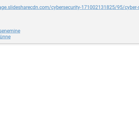
age.slidesharecdn.com/cybersecurity-171002131825/95/cyber-s
isenemine
rünne