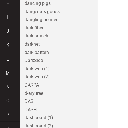
H
dancing pigs
dangerous goods
I
dangling pointer
dark fiber
J
dark launch
darknet
K
dark pattern
L
DarkSide
dark web (1)
M
dark web (2)
DARPA
N
d-ary tree
O
DAS
DASH
P
dashboard (1)
dashboard (2)