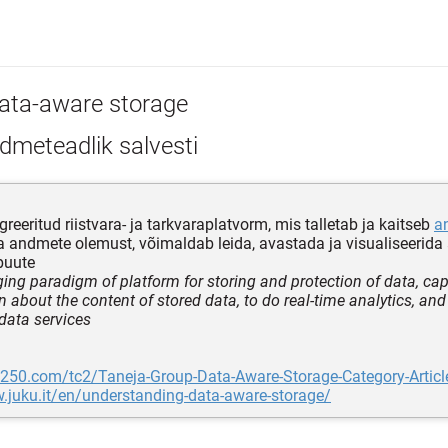
ata-aware storage
dmeteadlik salvesti
greeritud riistvara- ja tarkvaraplatvorm, mis talletab ja kaitseb
a
 andmete olemust, võimaldab leida, avastada ja visualiseerida
buute
ing paradigm of platform for storing and protection of data, cap
n about the content of stored data, to do real-time analytics, and
data services
e250.com/tc2/Taneja-Group-Data-Aware-Storage-Category-Articl
.juku.it/en/understanding-data-aware-storage/