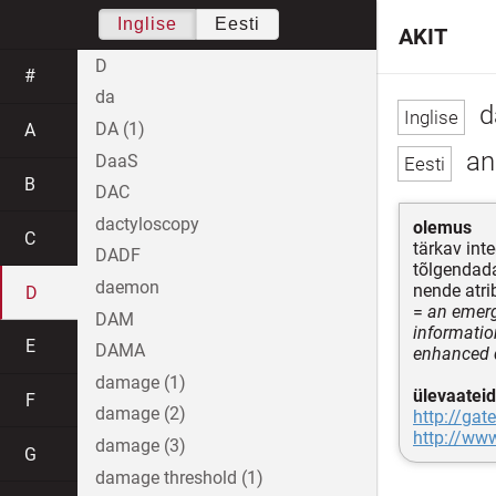
Inglise
Eesti
AKIT
D
#
da
d
DA (1)
A
an
DaaS
B
DAC
dactyloscopy
olemus
C
tärkav inte
DADF
tõlgendada
daemon
nende atri
D
=
an emerg
DAM
informatio
E
DAMA
enhanced 
damage (1)
ülevaateid
F
damage (2)
http://gat
http://www
damage (3)
G
damage threshold (1)