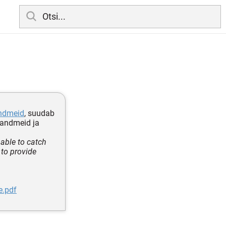
ndmeid
, suudab
 andmeid ja
able to catch
 to provide
e.pdf