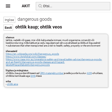
AKIT
dangerous goods
ohtlik kaup; ohtlik veos
olemus
tahkis, vedelik või gaas, mis võib kahjustada inimesi, muid organisme, omandit või
keskkonda ning mille käitlust ja vedu reguleerivad rahvusvahelised ja riiklikud õigusaktid
=
substances that when transported are a risk to health, safety, property or the environment
ülevaateid
https://en.wikipedia.org/wiki/Dangerous_goods
https://www.dgiglobal.com/classes/
https://www.casa.gov.au/operations-safety-and-travel/safety-advice/dangerous-goods-
and-air-freight/dangerous-goods-classes-and-hazard-
labels#Hazardlabelsfordangerousgoods
liigitus ja märgistus
ohtlikku kaupa identifitseerivad
ÜRO-materjalinumber
ja selle juurde kuuluv
ADR
-ohuklass,
ohtlikke kemikaale aga
GHS
-klass
vt ka
-
ohtlik aine