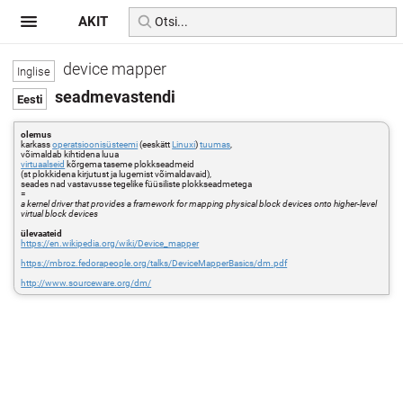
AKIT
device mapper
seadmevastendi
olemus
karkass
operatsioonisüsteemi
(eeskätt
Linuxi
)
tuumas
,
võimaldab kihtidena luua
virtuaalseid
kõrgema taseme plokkseadmeid
(st plokkidena kirjutust ja lugemist võimaldavaid),
seades nad vastavusse tegelike füüsiliste plokkseadmetega
=
a kernel driver that provides a framework for mapping physical block devices onto higher-level
virtual block devices
ülevaateid
https://en.wikipedia.org/wiki/Device_mapper
https://mbroz.fedorapeople.org/talks/DeviceMapperBasics/dm.pdf
http://www.sourceware.org/dm/