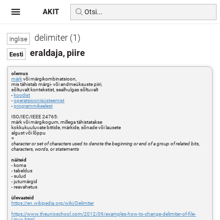
AKIT
delimiter (1)
eraldaja, piire
olemus
märk
või märgikombinatsioon,
mis tähistab märgi- või andmeüksuste piiri,
sõltuvalt kontekstist, sealhulgas sõltuvalt
-
koodist
-
operatsioonisüsteemist
-
programmikeelest
ISO/IEC/IEEE 24765:
märk või märgikogum, millega tähistatakse
kokkukuuluvate bittide, märkide, sõnade või lausete
algust või lõppu
=
character or set of characters used to denote the beginning or end of a group of related bits,
characters, words, or statements
näiteid
- koma
- tabeldus
- sulud
- jutumärgid
- reavahetus
ülevaateid
https://en.wikipedia.org/wiki/Delimiter
https://www.theunixschool.com/2012/09/examples-how-to-change-delimiter-of-file-
Linux.html