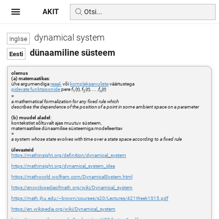
AKIT
dynamical system
dünaamiline süsteem
olemus
(a) matemaatikas
:
ühe argumendiga
reaal-
või
kompleksarvuliste
väärtustega
pidevate funktsioonide
pere
f
(
t
),
f
(
t
), ... ,
f
(
t
)
1
2
n
=
a mathematical formalization for any fixed rule which
describes the dependence of the position of a point in some ambient space on a parameter
(b) muudel aladel
:
kontekstist sõltuvalt ajas muutuv süsteem,
matemaatilise dünaamilise süsteemiga modelleeritav
=
a system whose state evolves with time over a state space according to a fixed rule
ülevaateid
https://mathinsight.org/definition/dynamical_system
https://mathinsight.org/dynamical_system_idea
https://mathworld.wolfram.com/DynamicalSystem.html
https://encyclopediaofmath.org/wiki/Dynamical_system
https://math.jhu.edu/~brown/courses/s20/Lectures/421Week1S15.pdf
https://en.wikipedia.org/wiki/Dynamical_system