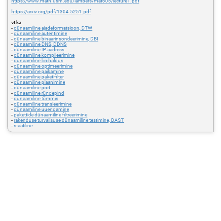
https://www.math.usm.edu/lambers/mat605/lecture1.pdf
https://arxiv.org/pdf/1304.5251.pdf
vt ka
-
dünaamiline ajadeformatsioon, DTW
-
dünaamiline autentimine
-
dünaamiline binaarinsondeerimine, DBI
-
dünaamiline DNS, DDNS
-
dünaamiline IP-aadress
-
dünaamiline kompileerimine
-
dünaamiline liinihaldus
-
dünaamiline optimeerimine
-
dünaamiline paikamine
-
dünaamiline paketifilter
-
dünaamiline plaanimine
-
dünaamiline port
-
dünaamiline ründepind
-
dünaamiline tõmmis
-
dünaamiline transleerimine
-
dünaamiline uuendamine
-
pakettide dünaamiline filtreerimine
-
rakenduse turvalisuse dünaamiline testimine, DAST
-
staatiline