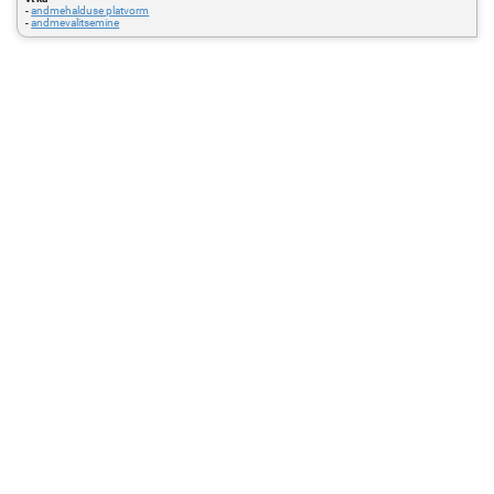
-
andmehalduse platvorm
-
andmevalitsemine