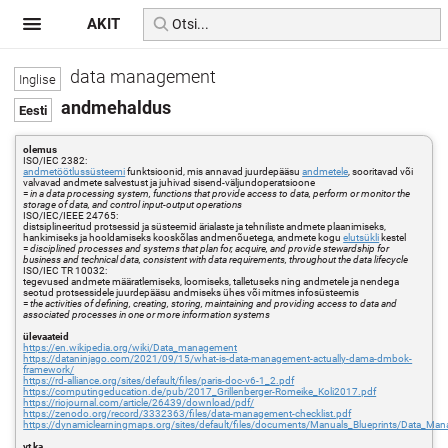
AKIT
data management
andmehaldus
olemus
ISO/IEC 2382:
andmetöötlussüsteemi
funktsioonid, mis annavad juurdepääsu
andmetele
, sooritavad või
valvavad andmete salvestust ja juhivad sisend-väljundoperatsioone
=
in a data processing system, functions that provide access to data, perform or monitor the
storage of data, and control input-output operations
ISO/IEC/IEEE 24765:
distsiplineeritud protsessid ja süsteemid ärialaste ja tehniliste andmete plaanimiseks,
hankimiseks ja hooldamiseks kooskõlas andmenõuetega, andmete kogu
elutsükli
kestel
=
disciplined processes and systems that plan for, acquire, and provide stewardship for
business and technical data, consistent with data requirements, throughout the data lifecycle
ISO/IEC TR 10032:
tegevused andmete määratlemiseks, loomiseks, talletuseks ning andmetele ja nendega
seotud protsessidele juurdepääsu andmiseks ühes või mitmes infosüsteemis
=
the activities of defining, creating, storing, maintaining and providing access to data and
associated processes in one or more information systems
ülevaateid
https://en.wikipedia.org/wiki/Data_management
https://dataninjago.com/2021/09/15/what-is-data-management-actually-dama-dmbok-
framework/
https://rd-alliance.org/sites/default/files/paris-doc-v6-1_2.pdf
https://computingeducation.de/pub/2017_Grillenberger-Romeike_Koli2017.pdf
https://riojournal.com/article/26439/download/pdf/
https://zenodo.org/record/3332363/files/data-management-checklist.pdf
https://dynamiclearningmaps.org/sites/default/files/documents/Manuals_Blueprints/Data_M
vt ka